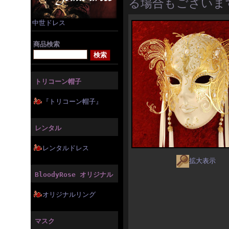
る場合もございま
中世ドレス
商品検索
トリコーン帽子
『トリコーン帽子』
レンタル
レンタルドレス
拡大表示
BloodyRose オリジナル
オリジナルリング
マスク