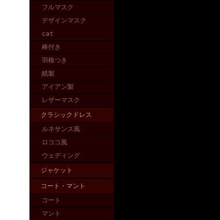
フルマスク
デザインマスク
cat
棒付き
羽根つき
紙製
アイアン製
レザーマスク
クラシックドレス
ルネサンス風
ロココ風
ウェディング
ジャケット
コート・マント
コート
マント