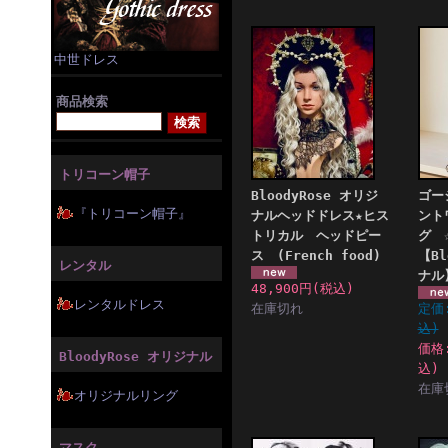
中世ドレス
商品検索
トリコーン帽子
BloodyRose オリジ
ゴー
『トリコーン帽子』
ナルヘッドドレス★ヒス
ント
トリカル ヘッドピー
グ 
ス (French food)
【Bl
レンタル
ナル
48,900円
(税込)
レンタルドレス
在庫切れ
定価
込)
価格
BloodyRose オリジナル
込)
在庫
オリジナルリング
マスク