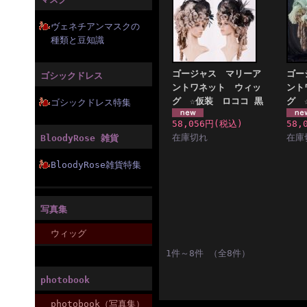
ヴェネチアンマスクの
種類と豆知識
ゴージャス マリーア
ゴー
ゴシックドレス
ントワネット ウィッ
ント
グ ☆仮装 ロココ 黒
グ 
ゴシックドレス特集
58,056円
(税込)
58,
在庫切れ
在庫
BloodyRose 雑貨
BloodyRose雑貨特集
写真集
ウィッグ
1件～8件 （全8件）
photobook
photobook（写真集）