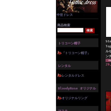
中世ドレス
商品検索
St
トリコーン帽子
T
ル
『トリコーン帽子』
ン
29
レンタル
レンタルドレス
BloodyRose オリジナル
オリジナルリング
マスク