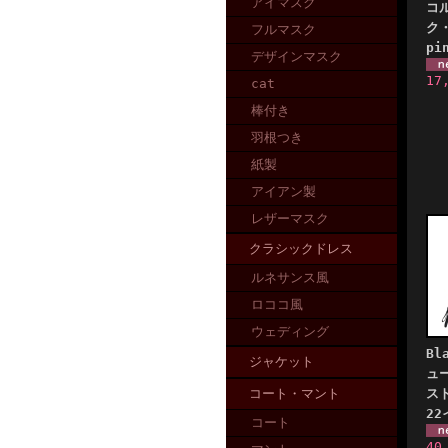
アイマスク
コ
ク
フルマスク
pi
デザインマスク
17
cat
棒付き
羽根つき
紙製
アイアン製
レザーマスク
クラシックドレス
ルネサンス風
ロココ風
ウェディング
Bl
ジャケット
ュ
コート・マント
ス
22
コート
40