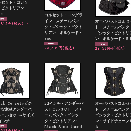
ルセット・ゴシッ
・ビクトリアン
nk
コルセット・ロングラ
イン スチームパン
オーババストコルセ
,315円
(税込)
～
ク・ゴシック・ビクト
ト スチームパンク
リアン ボルケード・
ゴシック・ビクトリ
red
ン ボルケード・Ｂ
29,435円
(税込)
28,519円
(税込)
ack Corset★ビジ
22インチ・アンダーバ
オーババストコルセ
ーな豪華アンダーバ
ストコルセット スチ
ト スチームパンク
トコルセット★サイズ
ームパンク・ゴシッ
ゴシック・ビクトリ
インチ
ク・ビクトリアン・
ン・サイドチェーン
Black Side-laced
ｋ
,537円
(税込)