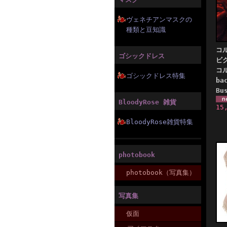
ヴェネチアンマスクの
種類と豆知識
コ
ゴシックドレス
ビ
コル
ゴシックドレス特集
ba
Bu
BloodyRose 雑貨
15
BloodyRose雑貨特集
photobook
photobook（写真集）
写真集
仮面