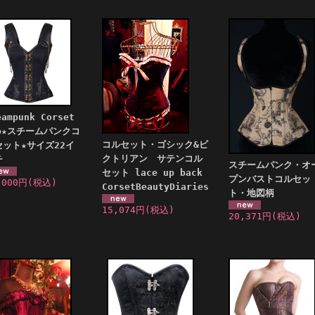
eampunk Corset
op★スチームパンクコ
コルセット・ゴシック&ビ
セット★サイズ22イ
クトリアン サテンコル
チ
スチームパンク・オ
セット lace up back
プンバストコルセッ
,000円
(税込)
CorsetBeautyDiaries
ト・地図柄
15,074円
(税込)
20,371円
(税込)