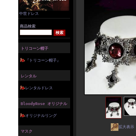
中世ドレス
商品検索
トリコーン帽子
『トリコーン帽子』
レンタル
レンタルドレス
BloodyRose オリジナル
オリジナルリング
拡大表示
マスク