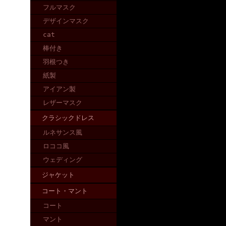
フルマスク
デザインマスク
cat
棒付き
羽根つき
紙製
アイアン製
レザーマスク
クラシックドレス
ルネサンス風
ロココ風
ウェディング
ジャケット
コート・マント
コート
マント