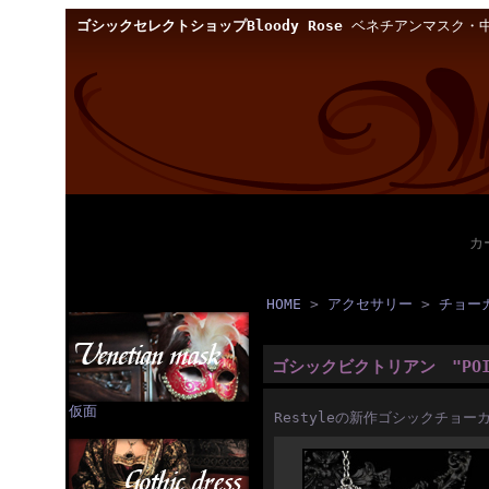
ゴシックセレクトショップBloody Rose
ベネチアンマスク・中
カ
HOME
>
アクセサリー
>
チョー
ゴシックビクトリアン "POI
仮面
Restyleの新作ゴシックチョー