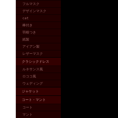
フルマスク
デザインマスク
cat
棒付き
羽根つき
紙製
アイアン製
レザーマスク
クラシックドレス
ルネサンス風
ロココ風
ウェディング
ジャケット
コート・マント
コート
マント