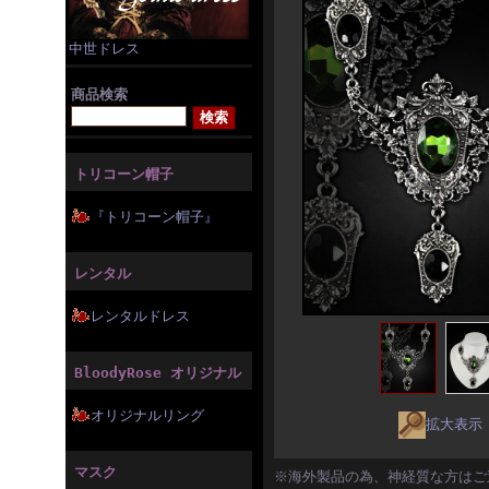
中世ドレス
商品検索
トリコーン帽子
『トリコーン帽子』
レンタル
レンタルドレス
BloodyRose オリジナル
オリジナルリング
拡大表示
マスク
※海外製品の為、神経質な方はご