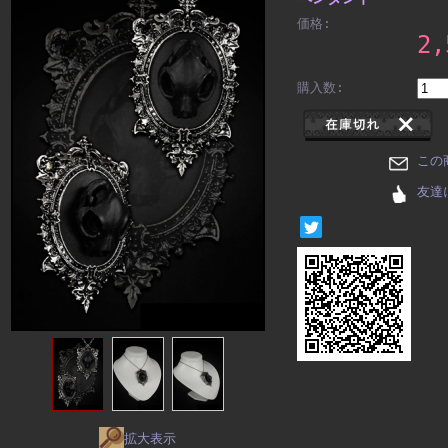
価格:
2
購入数:
この
友達
拡大表示