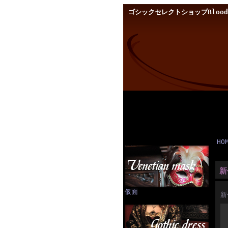
ゴシックセレクトショップBloody
HO
新
仮面
新