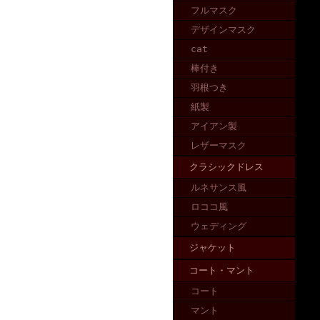
フルマスク
デザインマスク
cat
棒付き
羽根つき
紙製
アイアン製
レザーマスク
クラシックドレス
ルネサンス風
ロココ風
ウェディング
ジャケット
コート・マント
コート
マント