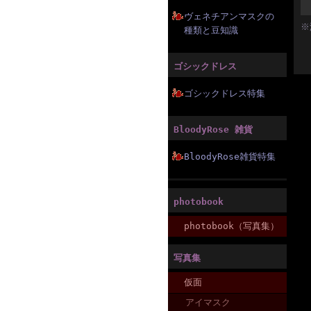
ヴェネチアンマスクの
※
種類と豆知識
ゴシックドレス
ゴシックドレス特集
BloodyRose 雑貨
BloodyRose雑貨特集
photobook
photobook（写真集）
写真集
仮面
アイマスク