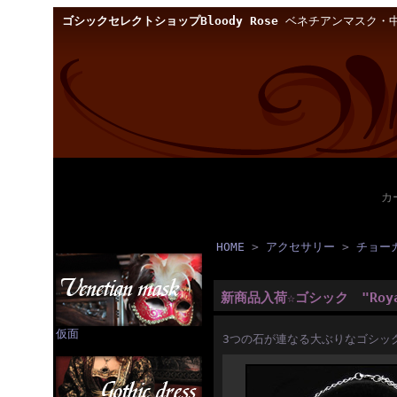
ゴシックセレクトショップBloody Rose
ベネチアンマスク・中
カ
HOME
>
アクセサリー
>
チョー
新商品入荷☆ゴシック "Royal
仮面
3つの石が連なる大ぶりなゴシッ