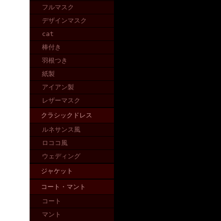
フルマスク
デザインマスク
cat
棒付き
羽根つき
紙製
アイアン製
レザーマスク
クラシックドレス
ルネサンス風
ロココ風
ウェディング
ジャケット
コート・マント
コート
マント