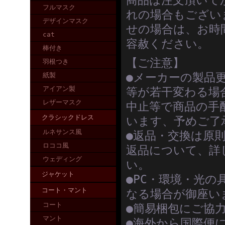
商品は注文頂いて
フルマスク
れの場合もござい
デザインマスク
せの場合は、お時
cat
容赦ください。
棒付き
【ご注意】
羽根つき
●メーカーの製品
紙製
アイアン製
等が若干変わる場
レザーマスク
中止等で商品の手
クラシックドレス
います、予めご了
ルネサンス風
●返品・交換は原
ロココ風
返品について、詳
ウェディング
い。
ジャケット
●PC・環境・光
コート・マント
なる場合が御座い
コート
●簡易梱包にご協
マント
●海外から国際便