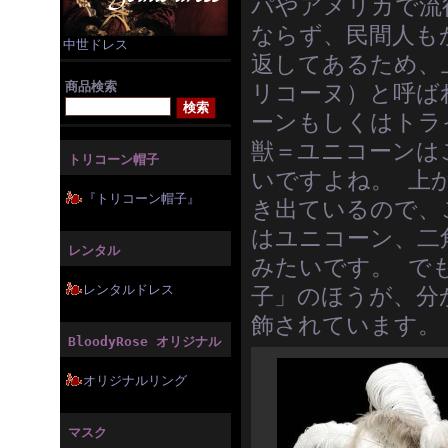
パやアメリカで流
ならず、民間人も
中世ドレス
返してあるため、
商品検索
リコーヌ）と呼ば
ーンもしくはトラ
獣＝ユニコーンは
トリコーン帽子
いですよね。 上
『トリコーン帽子』
き出ているので、
はユニコーン、二
レンタル
みたいです。 で
レンタルドレス
子」のほうが、分
飾されています。
BloodyRose オリジナル
オリジナルリング
マスク