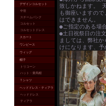
デザインコルセット
致しかねます。 
中世
も御座いますので
スチームパンク
はできません。
コルセット
●ご指定のある場
コルセットドレス
●土日祝祭日の注
スカート
ましては、弊社か
ワンピース
けになります、予
ウィッグ
帽子
トリコーン
ハット・乗馬帽
Ｔシャツ
ヘッドドレス・ティアラ
ヘッドドレス
ティアラ