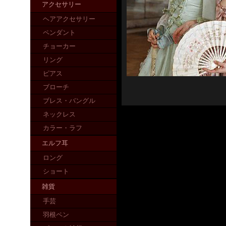
アクセサリー
ヘアアクセサリー
ペンダント
チョーカー
リング
ピアス
ブローチ
ブレス・バングル
ネックレス
カラー・ラフ
エルフ耳
ロング
ショート
雑貨
手芸
羽根ペン