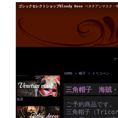
ゴシックセレクトショップBloody Rose
ベネチアンマスク・中
カ
HOME
>
帽子
>
トリコーン
三角帽子 海賊・ト
仮面
ご予約商品です。
三角帽子（Tric