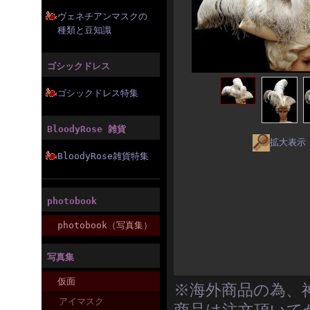
ヴェネチアンマスクの
種類と豆知識
ゴシックドレス
ゴシックドレス特集
BloodyRose 雑貨
拡大表示
BloodyRose雑貨特集
photobook
photobook（写真集）
写真集
仮面
※海外商品の為、
アイマスク