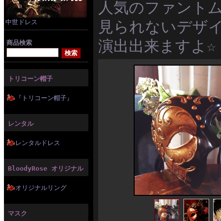
人気のファント
見られないデザ
中世ドレス
演出出来ますよ☆
商品検索
トリコーン帽子
『トリコーン帽子』
レンタル
レンタルドレス
BloodyRose オリジナル
オリジナルリング
マスク