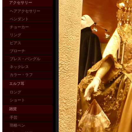
アクセサリー
ヘアアクセサリー
ペンダント
チョーカー
リング
ピアス
ブローチ
ブレス・バングル
ネックレス
カラー・ラフ
エルフ耳
ロング
ショート
雑貨
手芸
羽根ペン