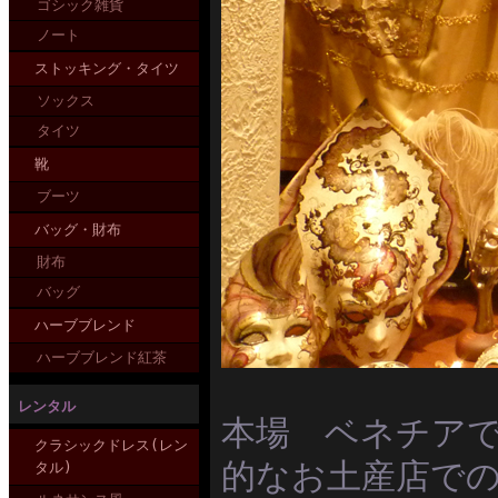
ゴシック雑貨
ノート
ストッキング・タイツ
ソックス
タイツ
靴
ブーツ
バッグ・財布
財布
バッグ
ハーブブレンド
ハーブブレンド紅茶
レンタル
本場 ベネチア
クラシックドレス(レン
的なお土産店で
タル)