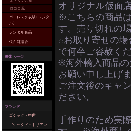
ルネサンス風
オリジナル仮面
ロココ風
※こちらの商品
バーレスク衣装(レンタ
ル)
す。売り切れの
レンタル商品
☆お取り寄せの
仮面舞踏会
で何卒ご容赦く
携帯ページ
※海外輸入商品
お願い申し上げ
ご注文後のキャ
ださい。
ブランド
ゴシック・中世
手作りのため実
ゴシックビクトリアン