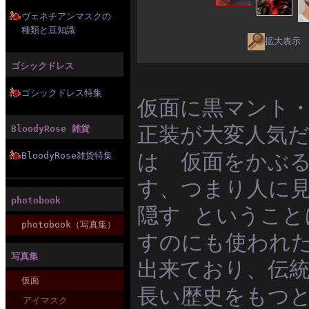
ヴェネチアンマスクの
種類と豆知識
拡大表示
ゴシックドレス
ゴシックドレス特集
仮面に黒マント・
正装が大変人気だ
BloodyRose 雑貨
は 仮面をかぶ
BloodyRose雑貨特集
す、つまり人に
photobook
隠す というこ
photobook（写真集）
すのにも使われ
写真集
出来ており、伝
仮面
長い歴史をもつ
アイマスク