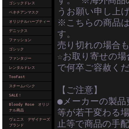
す。 ※海外商品
ゴシックドレス
うお願い申し上
ベネチアンマスク
※こちらの商品
オリジナルハーブティー
デニックス
す。
ファッション
売り切れの場合
ゴシック
☆お取り寄せの
ファンタジー
で何卒ご容赦く
レンタルドレス
TooFast
スチームパンク
【ご注意】
SALE！
●メーカーの製品
Bloody Rose オリジ
等が若干変わる場
ナル商品
ヴェニス デザイナーズ
止等で商品の手
ブランド