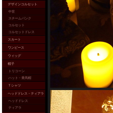
デザインコルセット
中世
スチームパンク
コルセット
コルセットドレス
スカート
ワンピース
ウィッグ
帽子
トリコーン
ハット・乗馬帽
Ｔシャツ
ヘッドドレス・ティアラ
ヘッドドレス
ティアラ