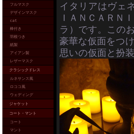
イタリアはヴェ
フルマスク
デザインマスク
ＩＡＮＣＡＲＮＩ
cat
ラ）です。この
棒付き
羽根つき
豪華な仮面をつ
紙製
思いの仮面と扮
アイアン製
レザーマスク
クラシックドレス
ルネサンス風
ロココ風
ウェディング
ジャケット
コート・マント
コート
マント