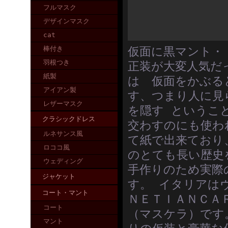
フルマスク
デザインマスク
cat
棒付き
仮面に黒マント・
羽根つき
正装が大変人気だ
紙製
は 仮面をかぶる
アイアン製
す、つまり人に見
レザーマスク
を隠す というこ
クラシックドレス
交わすのにも使わ
ルネサンス風
て紙で出来ており
ロココ風
のとても長い歴史
ウェディング
手作りのため実際
ジャケット
す。 イタリアは
コート・マント
ＮＥＴＩＡＮＣＡ
コート
（マスケラ）です
マント