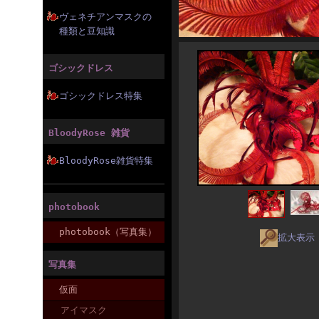
ヴェネチアンマスクの
種類と豆知識
ゴシックドレス
ゴシックドレス特集
BloodyRose 雑貨
BloodyRose雑貨特集
photobook
photobook（写真集）
拡大表示
写真集
仮面
アイマスク