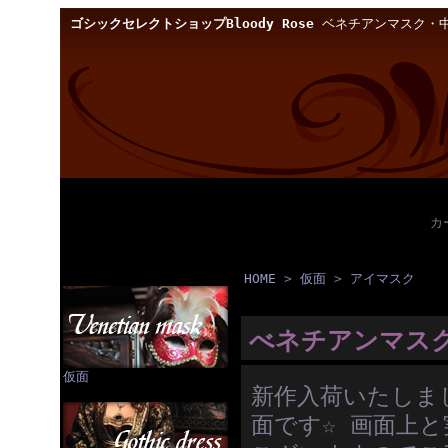
ゴシックセレクトショップBloody Rose
ベネチアンマスク・中
カ
HOME
>
仮面
>
アイマスク
べネチアンマスク
仮面
新作入荷いたしま
面です☆ 画面上