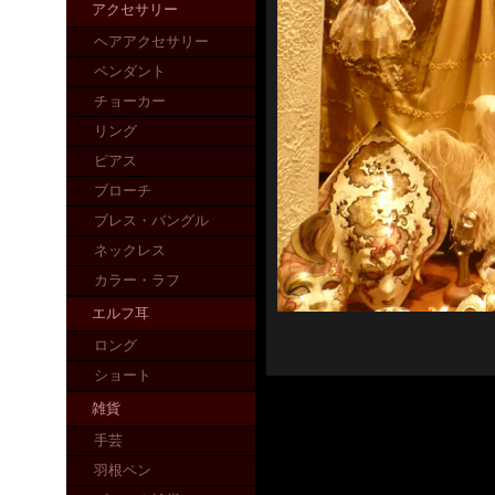
アクセサリー
ヘアアクセサリー
ペンダント
チョーカー
リング
ピアス
ブローチ
ブレス・バングル
ネックレス
カラー・ラフ
エルフ耳
ロング
ショート
雑貨
手芸
羽根ペン