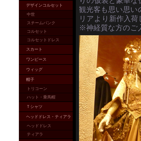
りの仮装と豪華な
デザインコルセット
観光客も思い思い
中世
リアより新作入荷
スチームパンク
※神経質な方のご
コルセット
コルセットドレス
スカート
ワンピース
ウィッグ
帽子
トリコーン
ハット・乗馬帽
Ｔシャツ
ヘッドドレス・ティアラ
ヘッドドレス
ティアラ