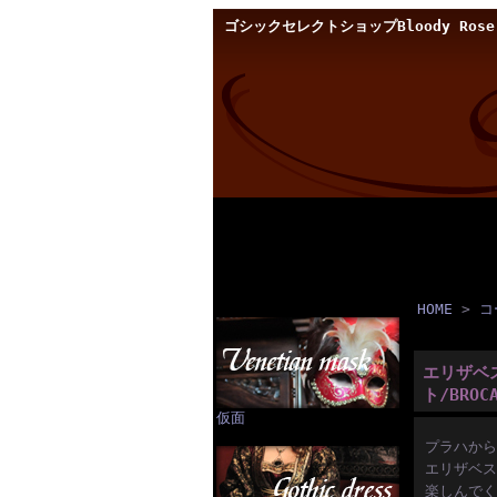
ゴシックセレクトショップBloody Rose
HOME
>
コ
エリザベ
ト/BROC
仮面
プラハから
エリザベス
楽しんでく