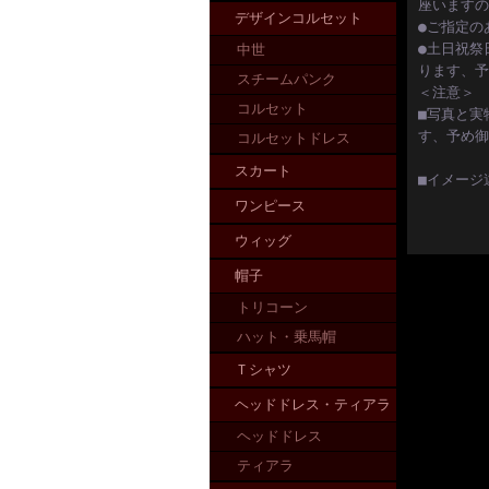
座いますの
デザインコルセット
●ご指定の
●土日祝祭
中世
ります、予
スチームパンク
＜注意＞
コルセット
■写真と実
す、予め御
コルセットドレス
スカート
■イメージ
ワンピース
ウィッグ
帽子
トリコーン
ハット・乗馬帽
Ｔシャツ
ヘッドドレス・ティアラ
ヘッドドレス
ティアラ