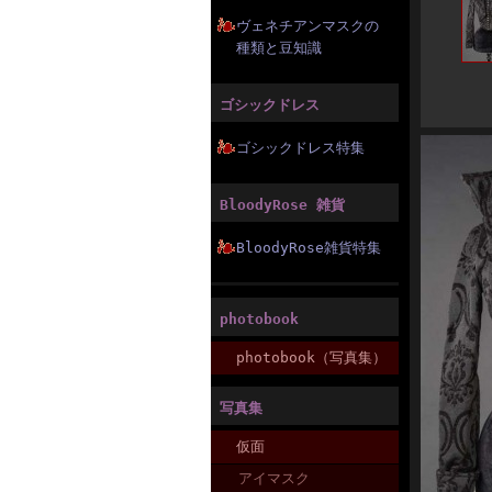
ヴェネチアンマスクの
種類と豆知識
ゴシックドレス
ゴシックドレス特集
BloodyRose 雑貨
BloodyRose雑貨特集
photobook
photobook（写真集）
写真集
仮面
アイマスク