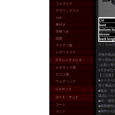
フルマスク
デザインマスク
cat
棒付き
羽根つき
紙製
※こちらの
アイアン製
レザーマスク
※海外商品
売り切れの
クラシックドレス
☆お取り寄
ルネサンス風
★大きめな
ロココ風
【ご注意】
●メーカー
ウェディング
等で商品の
ジャケット
●返品・交
返品につい
コート・マント
●PC・環
コート
●簡易梱包
●海外から
マント