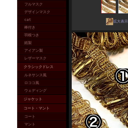
フルマスク
デザインマスク
cat
拡大表示
棒付き
羽根つき
紙製
アイアン製
レザーマスク
クラシックドレス
ルネサンス風
ロココ風
ウェディング
ジャケット
コート・マント
コート
マント