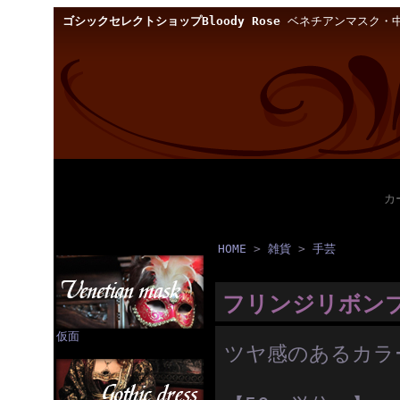
ゴシックセレクトショップBloody Rose
ベネチアンマスク・中
カ
HOME
>
雑貨
>
手芸
フリンジリボン
仮面
ツヤ感のあるカラ