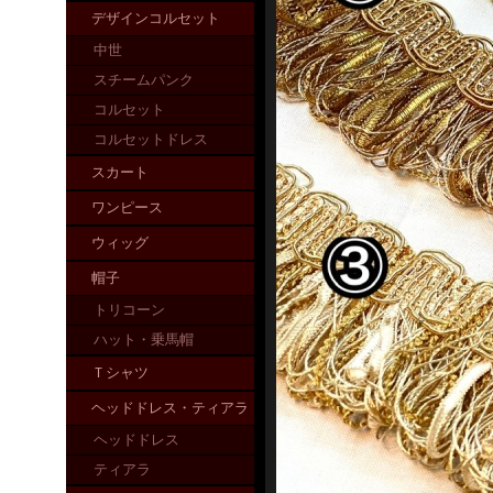
デザインコルセット
中世
スチームパンク
コルセット
コルセットドレス
スカート
ワンピース
ウィッグ
帽子
トリコーン
ハット・乗馬帽
Ｔシャツ
ヘッドドレス・ティアラ
ヘッドドレス
ティアラ