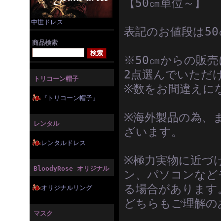
【50㎝単位～】
中世ドレス
表記のお値段は5
商品検索
※50㎝からの販
2点選んでいただ
トリコーン帽子
※数をお間違えに
『トリコーン帽子』
※海外製品の為、
レンタル
ざいます。
レンタルドレス
※極力実物に近づ
BloodyRose オリジナル
ン、パソコンなど
る場合があります
オリジナルリング
どちらもご理解の
マスク