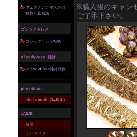
※購入後のキャン
ヴェネチアンマスクの
種類と豆知識
ご了承下さい。
ゴシックドレス
ゴシックドレス特集
BloodyRose 雑貨
BloodyRose雑貨特集
photobook
photobook（写真集）
写真集
仮面
アイマスク