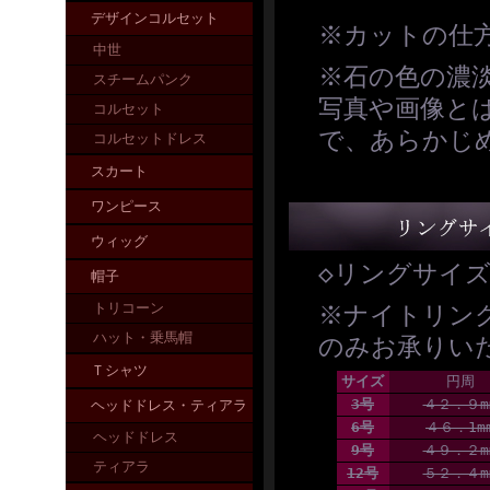
デザインコルセット
※カットの仕
中世
※石の色の濃
スチームパンク
写真や画像と
コルセット
で、あらかじ
コルセットドレス
スカート
ワンピース
ウィッグ
◇リングサイ
帽子
トリコーン
※ナイトリン
ハット・乗馬帽
のみお承りい
Ｔシャツ
サイズ
円周
3号
４２．９m
ヘッドドレス・ティアラ
6号
４６．1m
ヘッドドレス
9号
４９．２m
ティアラ
12号
５２．４m