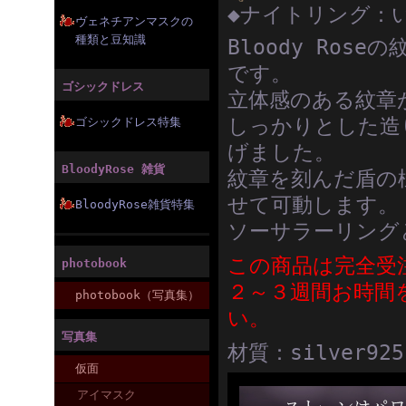
◆ナイトリング：
ヴェネチアンマスクの
種類と豆知識
Bloody Ro
です。
ゴシックドレス
立体感のある紋章
しっかりとした造
ゴシックドレス特集
げました。
BloodyRose 雑貨
紋章を刻んだ盾の
せて可動します。
BloodyRose雑貨特集
ソーサラーリング
この商品は完全受
photobook
２～３週間お時間
photobook（写真集）
い。
写真集
材質：silver925
仮面
アイマスク