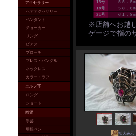
15号
５５．５m
アクセサリー
18号
５８．６m
ヘアアクセサリー
21号
６１．８m
ペンダント
※店舗へお越
チョーカー
ゲージで指の
リング
ピアス
ブローチ
ブレス・バングル
ネックレス
カラー・ラフ
エルフ耳
ロング
ショート
雑貨
手芸
羽根ペン
拡大表示