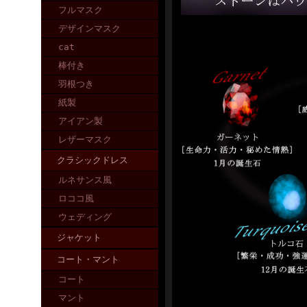
フルマスク
デザインマスク
cat
棒付き
羽根つき
紙製
アイアン製
レザーマスク
クラシックドレス
ルネサンス風
ロココ風
ウェディング
ジャケット
コート・マント
コート
マント