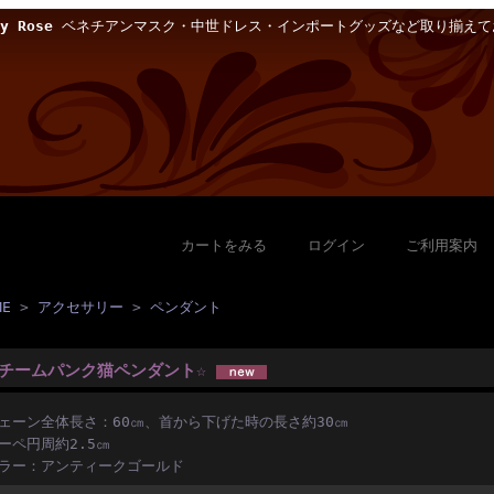
 Rose
ベネチアンマスク・中世ドレス・インポートグッズなど取り揃えて
カートをみる
｜
ログイン
｜
ご利用案内
ME
>
アクセサリー
>
ペンダント
チームパンク猫ペンダント☆
ェーン全体長さ：60㎝、首から下げた時の長さ約30㎝
ーペ円周約2.5㎝
ラー：アンティークゴールド