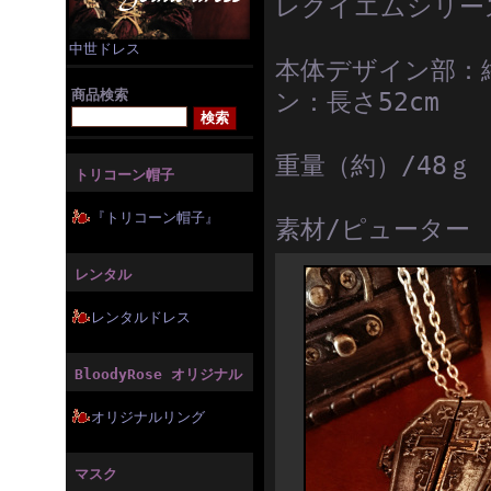
レクイエムシリー
中世ドレス
本体デザイン部：縦6
商品検索
ン：長さ52cm
重量（約）/48ｇ
トリコーン帽子
『トリコーン帽子』
素材/ピューター
レンタル
レンタルドレス
BloodyRose オリジナル
オリジナルリング
マスク