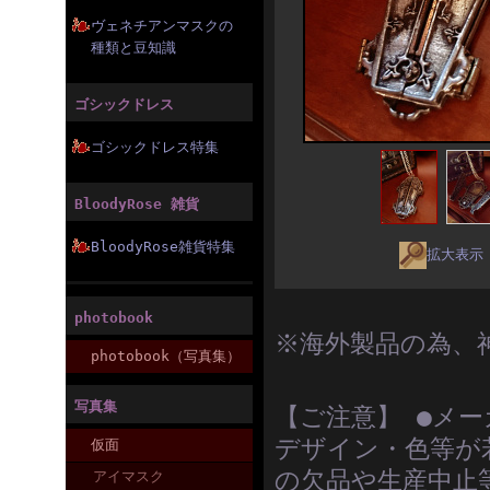
ヴェネチアンマスクの
種類と豆知識
ゴシックドレス
ゴシックドレス特集
BloodyRose 雑貨
BloodyRose雑貨特集
拡大表示
photobook
※海外製品の為、
photobook（写真集）
写真集
【ご注意】 ●メ
デザイン・色等が
仮面
の欠品や生産中止
アイマスク