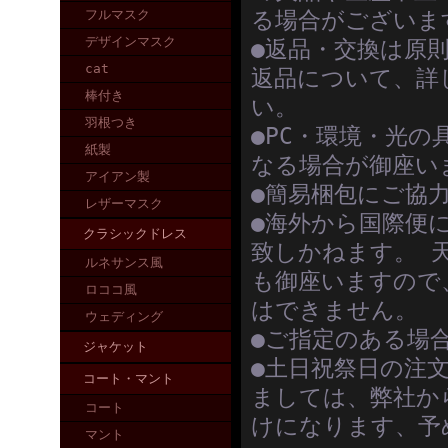
フルマスク
る場合がございま
デザインマスク
●返品・交換は原
cat
返品について、詳
棒付き
い。
羽根つき
●PC・環境・光
紙製
なる場合が御座い
アイアン製
●簡易梱包にご協
レザーマスク
●海外から国際便
クラシックドレス
致しかねます。 
ルネサンス風
も御座いますので
ロココ風
はできません。
ウェディング
●ご指定のある場
ジャケット
●土日祝祭日の注
コート・マント
ましては、弊社か
コート
けになります、予
マント