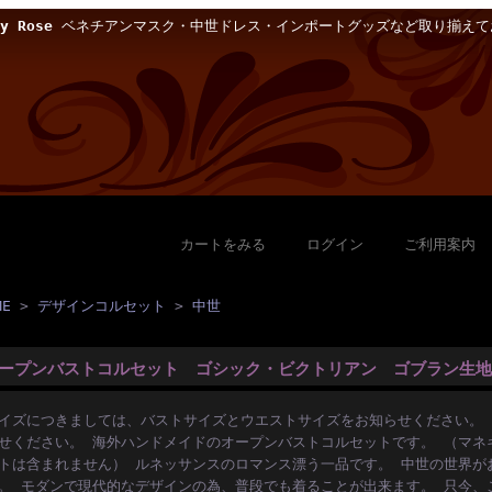
 Rose
ベネチアンマスク・中世ドレス・インポートグッズなど取り揃えて
カートをみる
｜
ログイン
｜
ご利用案内
ME
>
デザインコルセット
>
中世
ープンバストコルセット ゴシック・ビクトリアン ゴブラン生地 
イズにつきましては、バストサイズとウエストサイズをお知らせください。
せください。 海外ハンドメイドのオープンバストコルセットです。 （マネ
トは含まれません） ルネッサンスのロマンス漂う一品です。 中世の世界が
。 モダンで現代的なデザインの為、普段でも着ることが出来ます。 只今、