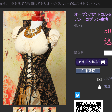
ます。 ※お店でも販売しておりますので、お早めにご検討ください。
オープンバストコルセ
アン ゴブラン生地 V
価格:
5
込
購入数:
この
友達